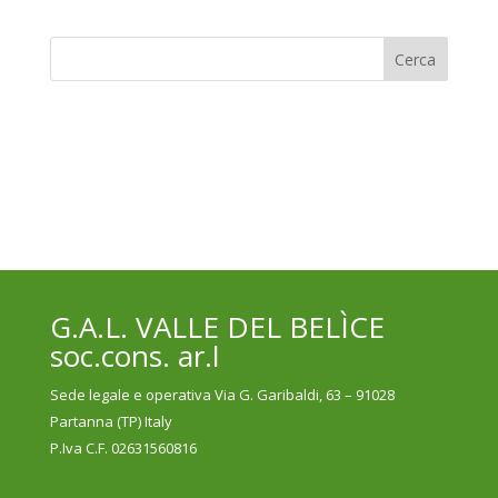
G.A.L. VALLE DEL BELÌCE
soc.cons. ar.l
Sede legale e operativa Via G. Garibaldi, 63 – 91028
Partanna (TP) Italy
P.Iva C.F. 02631560816