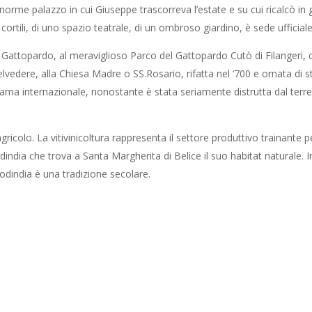
’enorme palazzo in cui Giuseppe trascorreva l’estate e su cui ricalcò i
ortili, di uno spazio teatrale, di un ombroso giardino, è sede ufficial
el Gattopardo, al meraviglioso Parco del Gattopardo Cutò di Filangeri,
vedere, alla Chiesa Madre o SS.Rosario, rifatta nel ‘700 e ornata di stuc
 di fama internazionale, nonostante è stata seriamente distrutta dal te
colo. La vitivinicoltura rappresenta il settore produttivo trainante p
icodindia che trova a Santa Margherita di Belìce il suo habitat naturale.
icodindia è una tradizione secolare.