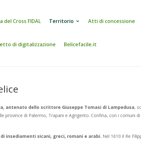
a del Cross FIDAL
Territorio
Atti di concessione
etto di digitalizzazione
Belicefacile.it
elice
ra, antenato dello scrittore Giuseppe Tomasi di Lampedusa
, s
lle province di Palermo, Trapani e Agrigento. Confina, con i comuni di
di insediamenti sicani, greci, romani e arabi.
Nel 1610 il Re Fili