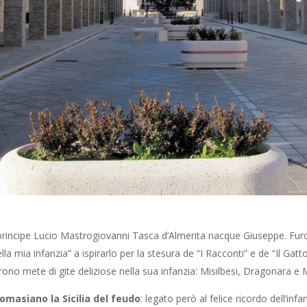
l principe Lucio Mastrogiovanni Tasca d’Almerita nacque Giuseppe. Fur
la mia infanzia” a ispirarlo per la stesura de “I Racconti” e de “Il Gat
rono mete di gite deliziose nella sua infanzia: Misilbesi, Dragonara e
masiano la Sicilia del feudo
: legato però al felice ricordo dell’i