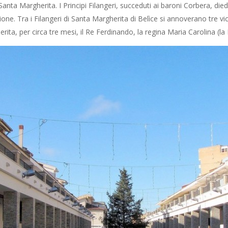
Santa Margherita. I Principi Filangeri, succeduti ai baroni Corbera, di
ne. Tra i Filangeri di Santa Margherita di Belìce si annoverano tre vice
rita, per circa tre mesi, il Re Ferdinando, la regina Maria Carolina (l