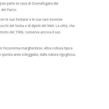
n gran parte la casa di Donnafugata del
e del Parco.
 con le sue fontane e le sue rare essenze
chi del Sesta e di dipinti del Meli. La città, che
rremoto del 1968, conserva ancora il suo
er l’economia margheritese. Altra coltura tipica
 In questa area soleggiata, dalla natura rigogliosa,