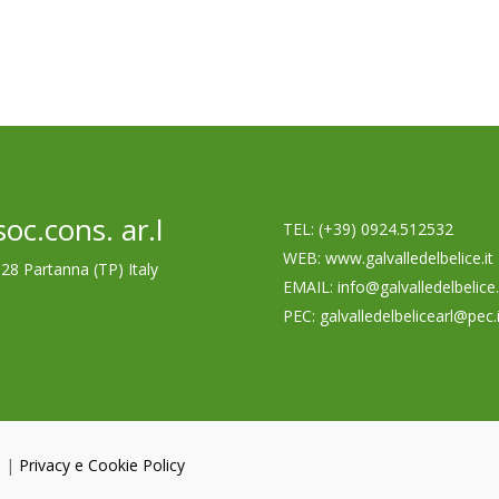
oc.cons. ar.l
TEL: (+39) 0924.512532
WEB
: www.galvalledelbelice.it
028 Partanna (TP) Italy
EMAIL: info@galvalledelbelice.
PEC: galvalledelbelicearl@pec.i
B
|
Privacy e Cookie Policy