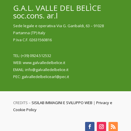
G.A.L. VALLE DEL BELÌCE
soc.cons. ar.l
Sede legale e operativa Via G. Garibaldi, 63 – 91028
Partanna (TP) Italy
P.Iva C.F. 02631560816
TEL: (+39) 0924.512532
WEB
: www.galvalledelbelice.it
EMAIL: info@galvalledelbelice.it
PEC: galvalledelbelicearl@pec.it
CREDITS –
SISILAB IMMAGINI E SVILUPPO WEB
|
Privacy e
Cookie Policy