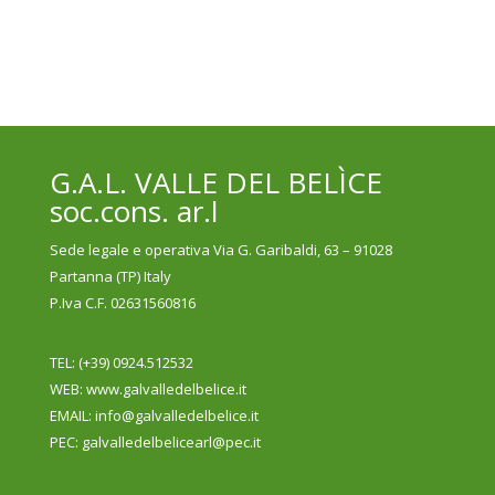
G.A.L. VALLE DEL BELÌCE
soc.cons. ar.l
Sede legale e operativa Via G. Garibaldi, 63 – 91028
Partanna (TP) Italy
P.Iva C.F. 02631560816
TEL: (+39) 0924.512532
WEB
: www.galvalledelbelice.it
EMAIL: info@galvalledelbelice.it
PEC: galvalledelbelicearl@pec.it