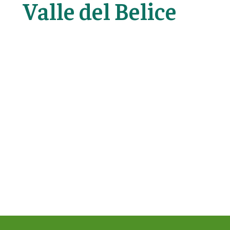
Valle del Belice
o
k
ic
o
n