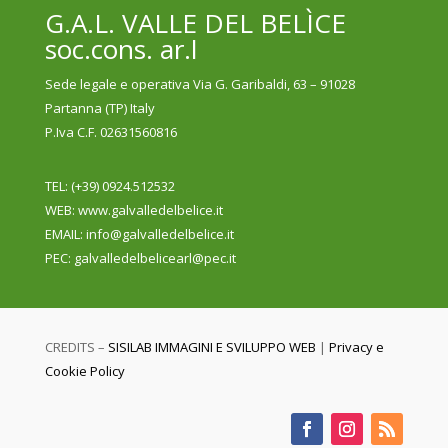
G.A.L. VALLE DEL BELÌCE
soc.cons. ar.l
Sede legale e operativa Via G. Garibaldi, 63 – 91028
Partanna (TP) Italy
P.Iva C.F. 02631560816
TEL: (+39) 0924.512532
WEB
: www.galvalledelbelice.it
EMAIL: info@galvalledelbelice.it
PEC: galvalledelbelicearl@pec.it
CREDITS –
SISILAB IMMAGINI E SVILUPPO WEB
|
Privacy e
Cookie Policy