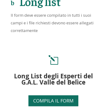
Long list
b
o
o
I
l form deve essere compilato in tutti i suoi
k
campi e i file richiesti devono essere allegati
ic
correttamente
o
n
l
Long List degli Esperti del
G.A.L. Valle del Belìce
COMPILA IL FORM