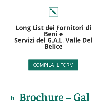
k
Long List dei Fornitori di
Beni e
Servizi del G.A.L. Valle Del
Belìce
COMPILA IL FORM
Brochure – Gal
b
o