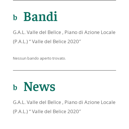
Bandi
b
o
o
G.A.L. Valle del Belìce , Piano di Azione Locale
k
(P.A.L.) “ Valle del Belice 2020″
ic
o
Nessun bando aperto trovato.
n
News
b
o
o
G.A.L. Valle del Belìce , Piano di Azione Locale
k
(P.A.L.) “ Valle del Belice 2020″
ic
o