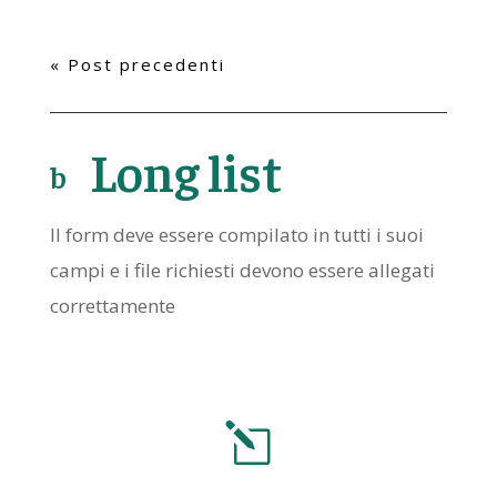
« Post precedenti
Long list
b
o
o
I
l form deve essere compilato in tutti i suoi
k
campi e i file richiesti devono essere allegati
ic
correttamente
o
n
l