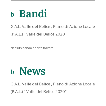
Bandi
b
o
o
G.A.L. Valle del Belìce , Piano di Azione Locale
k
(P.A.L.) “ Valle del Belice 2020″
ic
o
Nessun bando aperto trovato.
n
News
b
o
o
G.A.L. Valle del Belìce , Piano di Azione Locale
k
(P.A.L.) “ Valle del Belice 2020″
ic
o