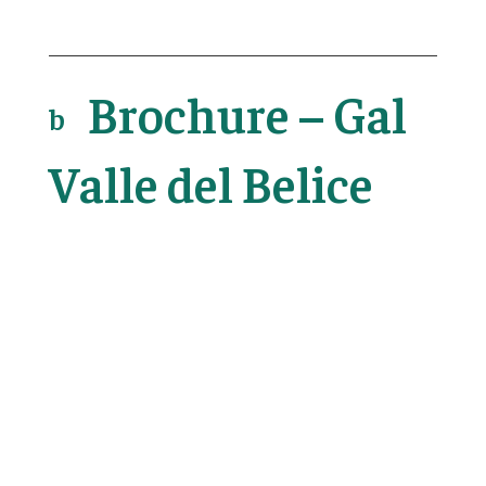
Brochure – Gal
b
o
Valle del Belice
o
k
ic
o
n