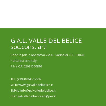
G.A.L. VALLE DEL BELÌCE
soc.cons. ar.l
Sede legale e operativa Via G. Garibaldi, 63 – 91028
Partanna (TP) Italy
P.Iva C.F. 02631560816
TEL: (+39) 0924.512532
WEB
: www.galvalledelbelice.it
EMAIL: info@galvalledelbelice.it
PEC: galvalledelbelicearl@pec.it